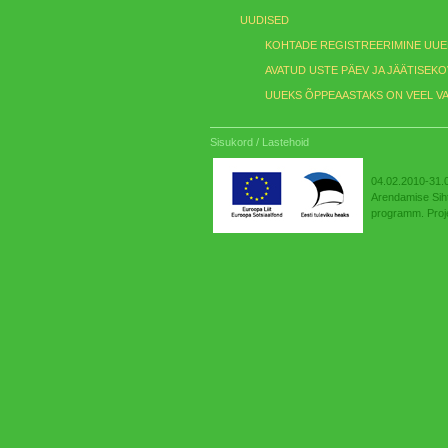
UUDISED
KOHTADE REGISTREERIMINE UUE
AVATUD USTE PÄEV JA JÄÄTISEKO
UUEKS ÕPPEAASTAKS ON VEEL V
Sisukord
/
Lastehoid
04.02.2010-31.0
Arendamise Siht
programm. Proje