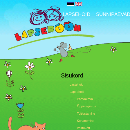
LAPSEHOID
SÜNNIPÄEVA
Sisukord
Lastehoid
Lapsehoid
Päevakava
Õppetegevus
Toitlustamine
Kohanemine
Vastuvõtt