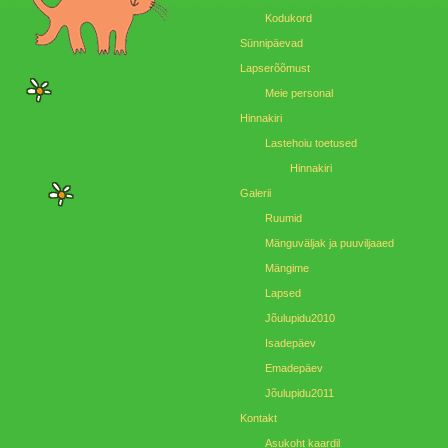
Kodukord
Sünnipäevad
Lapserõõmust
Meie personal
Hinnakiri
Lastehoiu toetused
Hinnakiri
Galerii
Ruumid
Mänguväljak ja puuviljaaed
Mängime
Lapsed
Jõulupidu2010
Isadepäev
Emadepäev
Jõulupidu2011
Kontakt
Asukoht kaardil